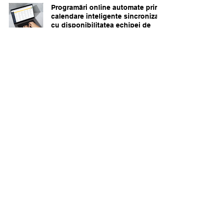
Programări online automate prin
calendare inteligente sincronizate
cu disponibilitatea echipei de
vânzări
Jul 19, 2025
3 min read
Flowchart-uri automatizate de
vânzare: personalizate pe servicii
sau evenimente
Jul 19, 2025
3 min read
Fișa digitală completă a fiecărui
lead: organizare, comunicare și
acțiune într-un singur loc
Jul 19, 2025
3 min read
Comunicarea automată cu
platformele Meta, Google și