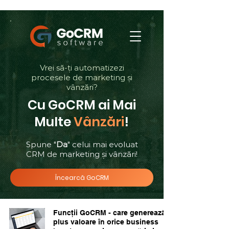
Vrei să-ți automatizezi
procesele de marketing și
vânzări?
Cu GoCRM ai Mai
Multe
Vânzări
!
Spune "
Da
" celui mai evoluat
CRM de marketing și vânzări!
Încearcă GoCRM
Funcții GoCRM - care generează
plus valoare în orice business