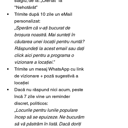
stagiu; de la: „Ofertat" la 
"Nehotărât”
Trimite după 10 zile un eMail 
personalizat:
„Sperăm că v-ați bucurat de 
broșura noastră. Mai sunteți în 
căutarea unei locații pentru nuntă? 
Răspundeți la acest email sau dați 
click aici pentru a programa o 
vizionare a locației.”
Trimite un mesaj WhatsApp cu link 
de vizionare + poză sugestivă a 
locației
Dacă nu răspund nici acum, peste 
încă 7 zile vine un reminder 
discret, politicos:
„Locurile pentru lunile populare 
încep să se epuizeze. Ne bucurăm 
să vă păstrăm în listă. Dacă doriți 