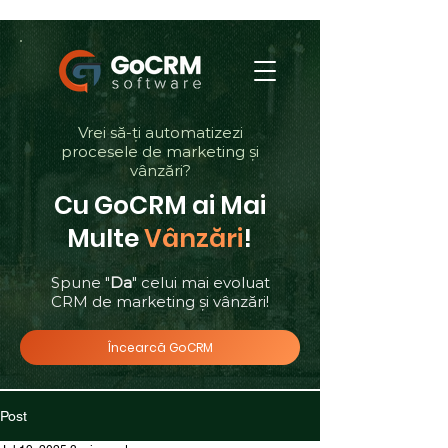
Vrei să-ți automatizezi
procesele de marketing și
vânzări?
Cu GoCRM ai Mai
Multe
Vânzări
!
Spune "
Da
" celui mai evoluat
CRM de marketing și vânzări!
Încearcă GoCRM
Post