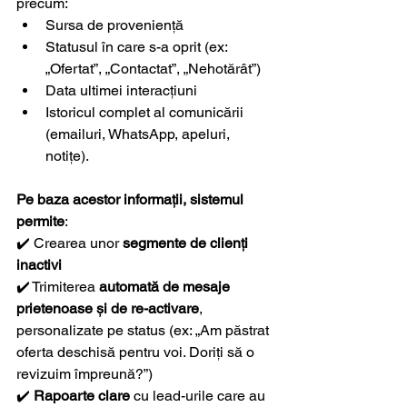
precum:
Sursa de proveniență
Statusul în care s-a oprit (ex: 
„Ofertat”, „Contactat”, „Nehotărât”)
Data ultimei interacțiuni
Istoricul complet al comunicării 
(emailuri, WhatsApp, apeluri, 
notițe).
Pe baza acestor informații, sistemul 
permite
:
✔️ Crearea unor 
segmente de clienți 
inactivi
✔️ Trimiterea 
automată de mesaje 
prietenoase și de re-activare
, 
personalizate pe status (ex: „Am păstrat 
oferta deschisă pentru voi. Doriți să o 
revizuim împreună?”)
✔️ 
Rapoarte clare
 cu lead-urile care au 