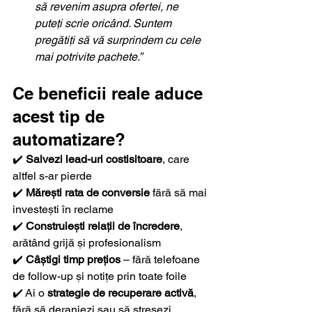
să revenim asupra ofertei, ne 
puteți scrie oricând. Suntem 
pregătiți să vă surprindem cu cele 
mai potrivite pachete.”
Ce beneficii reale aduce 
acest tip de 
automatizare?
✔️ 
Salvezi lead-uri costisitoare
, care 
altfel s-ar pierde
✔️ 
Mărești rata de conversie
 fără să mai 
investești în reclame
✔️ 
Construiești relații de încredere
, 
arătând grijă și profesionalism
✔️ 
Câștigi timp prețios
 – fără telefoane 
de follow-up și notițe prin toate foile 
✔️ Ai o 
strategie de recuperare activă
, 
fără să deranjezi sau să stresezi 