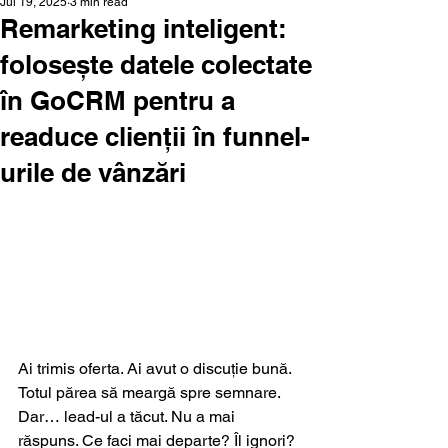
Jul 19, 2025
3 min read
Remarketing inteligent:
folosește datele colectate
în GoCRM pentru a
readuce clienții în funnel-
urile de vânzări
Ai trimis oferta. Ai avut o discuție bună. 
Totul părea să meargă spre semnare. 
Dar… lead-ul a tăcut. Nu a mai 
răspuns. Ce faci mai departe? Îl ignori? 